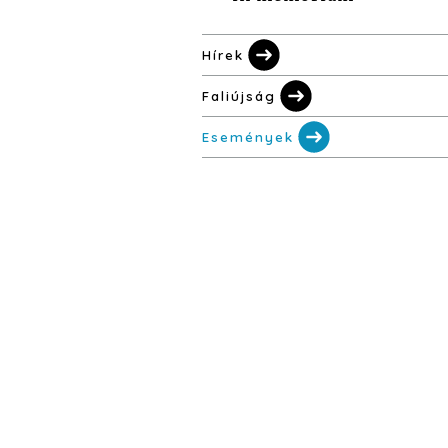
Hírek
Faliújság
Események