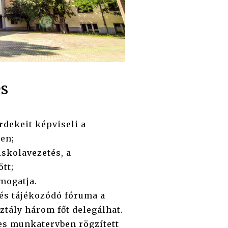
s
dekeit képviseli a
en;
iskolavezetés, a
ött;
ámogatja.
 és tájékozódó fóruma a
tály három főt delegálhat.
es munkatervben rögzített