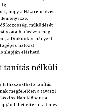
-ig.
ött, hogy a Házirend éves
ezdeményezze.
dő közösség, működését
abályzata határozza meg.
ban, a Diákönkormányzat
ítógépes hálózat
honlapján elérhető.
tanítás nélküli
 felhasználható tanítás
ak megfelelően a tavaszi
 Lászlós Nap időpontja.
apján lehet eltérni a tanév