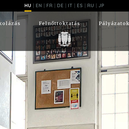
HU
EN
FR
DE
IT
ES
RU
JP
kolázás
Felnőttoktatás
Pályázato