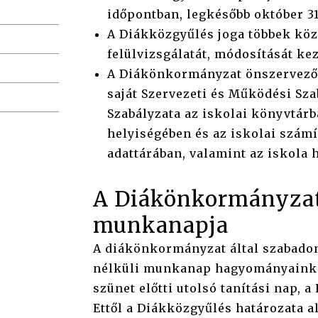
időpontban, legkésőbb október 31
A Diákközgyűlés joga többek köz
felülvizsgálatát, módosítását k
A Diákönkormányzat önszervező
saját Szervezeti és Működési Sz
Szabályzata az iskolai könyvtár
helyiségében és az iskolai szám
adattárában, valamint az iskola 
A Diákönkormányzat 
munkanapja
A diákönkormányzat által szabadon
nélküli munkanap hagyományainkn
szünet előtti utolsó tanítási nap, a
Ettől a Diákközgyűlés határozata al