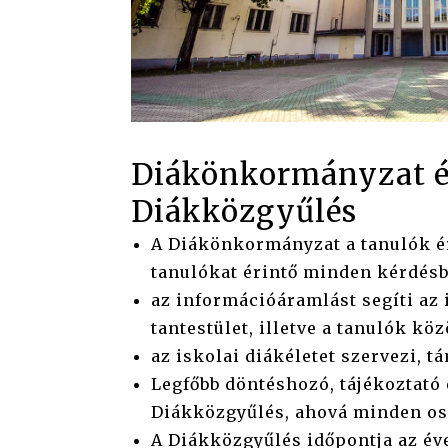
Diákönkormányzat é
Diákközgyűlés
A Diákönkormányzat a tanulók ér
tanulókat érintő minden kérdésb
az információáramlást segíti az 
tantestület, illetve a tanulók köz
az iskolai diákéletet szervezi, t
Legfőbb döntéshozó, tájékoztató
Diákközgyűlés, ahová minden osz
A Diákközgyűlés időpontja az év