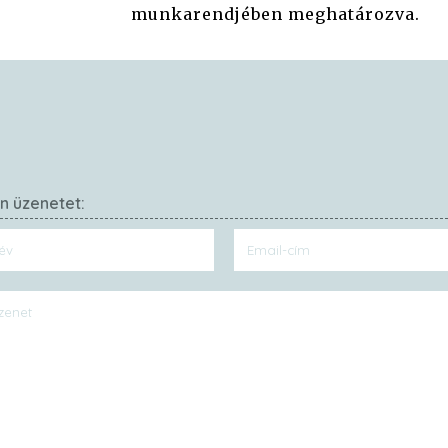
munkarendjében meghatározva.
on üzenetet: