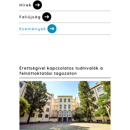
Hírek
Faliújság
Események
Érettségivel kapcsolatos tudnivalók a
felnőttoktatási tagozaton