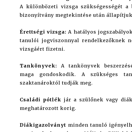
A különbözeti vizsga szükségességét a 
bizonyítvány megtekintése után állapítju
Érettségi vizsga:
A hatályos jogszabályok
tanulói jogviszonnyal rendelkezőknek n
vizsgáért fizetni.
Tankönyvek:
A tankönyvek
beszerzés
maga gondoskodik. A szükséges tank
szaktanároktól tudják meg.
Családi pótlék
jár a szülőnek vagy diá
meghatározott korig.
Diákigazolványt
minden tanuló igényelh