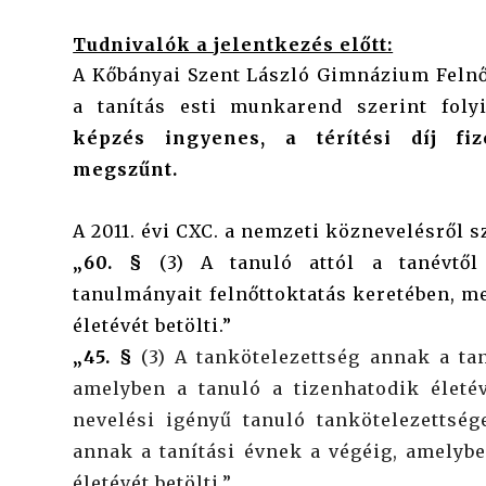
Tudnivalók a jelentkezés előtt:
A Kőbányai Szent László Gimnázium Felnő
a tanítás esti munkarend szerint foly
képzés ingyenes, a térítési díj fize
megszűnt.
A 2011. évi CXC. a nemzeti köznevelésről s
„60. §
(3) A tanuló attól a tanévtől 
tanulmányait felnőttoktatás keretében, m
életévét betölti.”
„45. §
(3) A tankötelezettség annak a ta
amelyben a tanuló a tizenhatodik életévé
nevelési igényű tanuló tankötelezettsé
annak a tanítási évnek a végéig, amely
életévét betölti.”