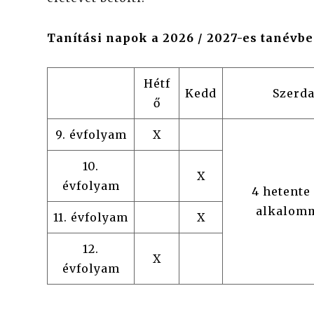
Tanítási napok a 2026 / 2027-es tanévb
Hétf
Kedd
Szerd
ő
9. évfolyam
X
10.
X
évfolyam
4 hetente
alkalom
11. évfolyam
X
12.
X
évfolyam