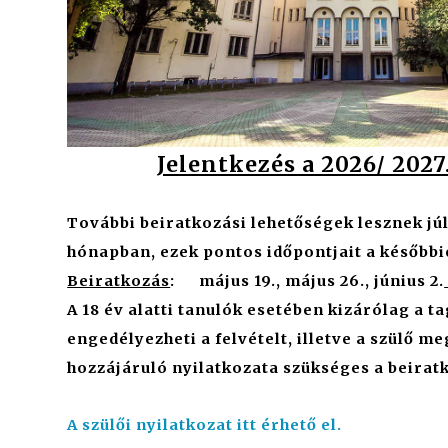
Jelentkezés a 2026/ 2027
További beiratkozási lehetőségek lesznek júl
hónapban, ezek pontos időpontjait a későbbi
Beiratkozás
: május 19., május 26., június 2.
A 18 év alatti tanulók esetében kizárólag a t
engedélyezheti a felvételt, illetve a szülő m
hozzájáruló nyilatkozata szükséges a beirat
A
szülői nyilatkozat
itt érhető el.