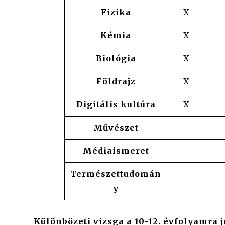
Fizika
X
Kémia
X
Biológia
X
Földrajz
X
Digitális kultúra
X
Művészet
Médiaismeret
Természettudomán
y
Különbözeti vizsga a 10-12. évfolyamra