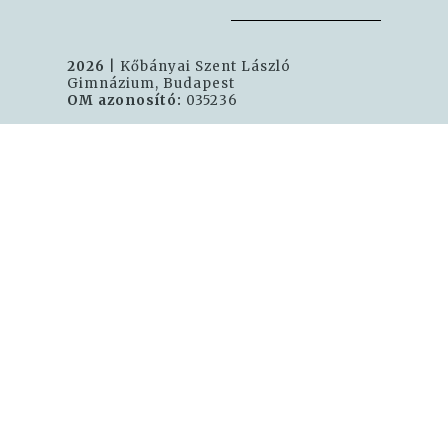
2026
| Kőbányai Szent László
Gimnázium, Budapest
OM azonosító:
035236