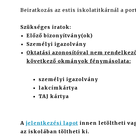
Beiratkozás az estis iskolatitkárnál a po
Szükséges iratok:
Előző bizonyítvány(ok)
Személyi igazolvány
Oktatási azonosítóval nem rendelkez
következő okmányok fénymásolata:
személyi igazolvány
lakcímkártya
TAJ kártya
A
jelentkezési lapot
innen letöltheti
vag
az iskolában töltheti ki.