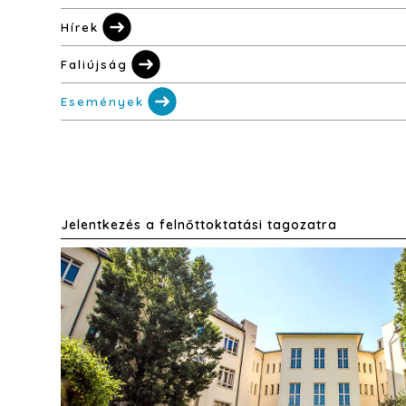
Hírek
Faliújság
Események
Jelentkezés a felnőttoktatási tagozatra