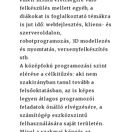
felkészülés mellett egyéb, a
diákokat is foglalkoztató témákra
is jut idő: webfejlesztés, kliens- és
szerveroldalon,
robotprogramozás, 3D modellezés
és nyomtatás, versenyfelkészítés
stb.
A középfokú programozási szint
elérése a célkitűzés: aki nem
szakirányban tanul tovább a
felsőoktatásban, az is képes
legyen átlagos programozói
feladatok önálló elvégzésére, a
számítógép eszközszintű
felhasználására saját területén.
Mivel a szakmai képzés az