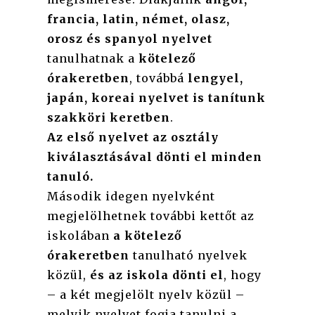
francia, latin, német, olasz,
orosz és spanyol nyelvet
tanulhatnak a
kötelező
órakeretben
, továbbá
lengyel,
japán, koreai nyelvet is tanítunk
szakköri keretben
.
Az első nyelvet az osztály
kiválasztásával dönti el minden
tanuló.
Második idegen nyelvként
megjelölhetnek további kettőt az
iskolában
a kötelező
órakeretben
tanulható nyelvek
közül,
és az iskola dönti el
, hogy
– a két megjelölt nyelv közül –
melyik nyelvet fogja tanulni a