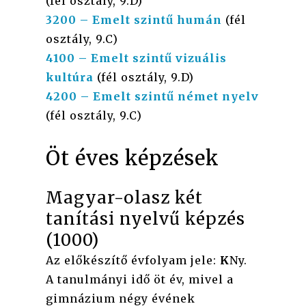
(fél osztály, 9.D)
3200
–
Emelt szintű humán
(fél
osztály, 9.C)
4100
– Emelt szintű vizuális
kultúra
(fél osztály, 9.D)
4200
– Emelt szintű német nyelv
(fél osztály, 9.C)
Öt éves képzések
Magyar-olasz két
tanítási nyelvű képzés
(1000)
Az előkészítő évfolyam jele:
K
Ny.
A tanulmányi idő öt év, mivel a
gimnázium négy évének