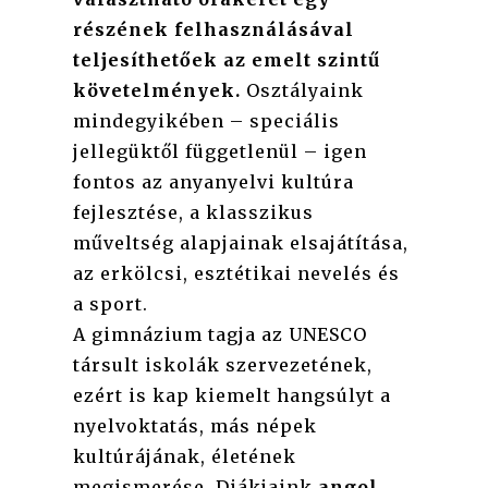
részének felhasználásával
teljesíthetőek az emelt szintű
követelmények.
Osztályaink
mindegyikében – speciális
jellegüktől függetlenül – igen
fontos az anyanyelvi kultúra
fejlesztése, a klasszikus
műveltség alapjainak elsajátítása,
az erkölcsi, esztétikai nevelés és
a sport.
A gimnázium tagja az UNESCO
társult iskolák szervezetének,
ezért is kap kiemelt hangsúlyt a
nyelvoktatás, más népek
kultúrájának, életének
megismerése. Diákjaink
angol,