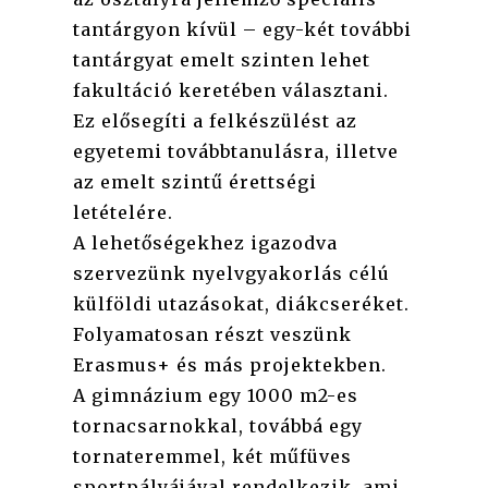
tantárgyon kívül – egy-két további
tantárgyat emelt szinten lehet
fakultáció keretében választani.
Ez elősegíti a felkészülést az
egyetemi továbbtanulásra, illetve
az emelt szintű érettségi
letételére.
A lehetőségekhez igazodva
szervezünk nyelvgyakorlás célú
külföldi utazásokat, diákcseréket.
Folyamatosan részt veszünk
Erasmus+ és más projektekben.
A gimnázium egy 1000 m2-es
tornacsarnokkal, továbbá egy
tornateremmel, két műfüves
sportpályájával rendelkezik, ami