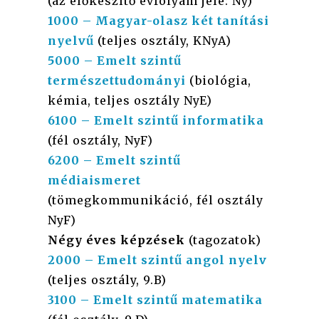
(az előkészítő évfolyam jele: Ny)
1000
– Magyar-olasz két tanítási
nyelvű
(teljes osztály, KNyA)
5000
– Emelt szintű
természettudományi
(biológia,
kémia, teljes osztály NyE)
6100
– Emelt szintű informatika
(fél osztály, NyF)
6200
– Emelt szintű
médiaismeret
(tömegkommunikáció, fél osztály
NyF)
Négy éves képzések
(tagozatok)
2000
– Emelt szintű angol nyelv
(teljes osztály, 9.B)
3100
– Emelt szintű matematika