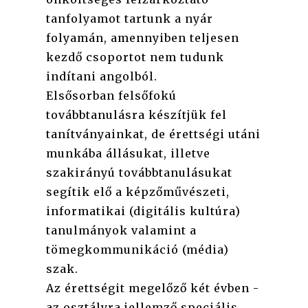
tanfolyamot tartunk a nyár
folyamán, amennyiben teljesen
kezdő csoportot nem tudunk
indítani angolból.
Elsősorban felsőfokú
továbbtanulásra készítjük fel
tanítványainkat, de érettségi utáni
munkába állásukat, illetve
szakirányú továbbtanulásukat
segítik elő a képzőművészeti,
informatikai (digitális kultúra)
tanulmányok valamint a
tömegkommunikáció (média)
szak.
Az érettségit megelőző két évben -
az osztályra jellemző speciális