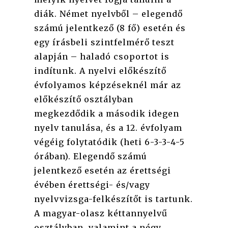
diák. Német nyelvből – elegendő
számú jelentkező (8 fő) esetén és
egy írásbeli szintfelmérő teszt
alapján – haladó csoportot is
indítunk. A nyelvi előkészítő
évfolyamos képzéseknél már az
előkészítő osztályban
megkezdődik a második idegen
nyelv tanulása, és a 12. évfolyam
végéig folytatódik (heti 6-3-3-4-5
órában). Elegendő számú
jelentkező esetén az érettségi
évében érettségi- és/vagy
nyelvvizsga-felkészítőt is tartunk.
A magyar-olasz kéttannyelvű
osztályban, valamint a négy