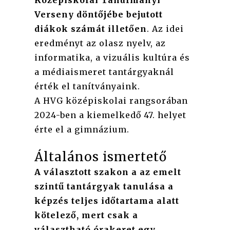
Középiskolai Tanulmányi
Verseny döntőjébe bejutott
diákok számát illetően
. Az idei
eredményt az olasz nyelv, az
informatika, a vizuális kultúra és
a médiaismeret tantárgyaknál
érték el tanítványaink.
A HVG középiskolai rangsorában
2024-ben a kiemelkedő 47. helyet
érte el a gimnázium.
Általános ismertető
A választott szakon a az emelt
szintű tantárgyak tanulása a
képzés teljes időtartama alatt
kötelező, mert csak a
választható órakeret egy