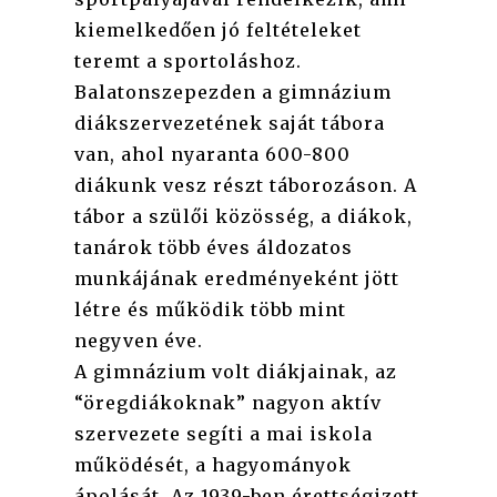
kiemelkedően jó feltételeket
teremt a sportoláshoz.
Balatonszepezden a gimnázium
diákszervezetének saját tábora
van, ahol nyaranta 600-800
diákunk vesz részt táborozáson. A
tábor a szülői közösség, a diákok,
tanárok több éves áldozatos
munkájának eredményeként jött
létre és működik több mint
negyven éve.
A gimnázium volt diákjainak, az
“öregdiákoknak” nagyon aktív
szervezete segíti a mai iskola
működését, a hagyományok
ápolását. Az 1939-ben érettségizett