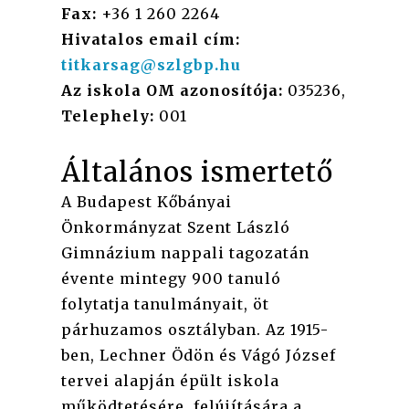
Fax:
+36 1 260 2264
Hivatalos email cím:
titkarsag@szlgbp.hu
Az iskola OM azonosítója:
035236,
Telephely:
001
Általános ismertető
A Budapest Kőbányai
Önkormányzat Szent László
Gimnázium nappali tagozatán
évente mintegy 900 tanuló
folytatja tanulmányait, öt
párhuzamos osztályban. Az 1915-
ben, Lechner Ödön és Vágó József
tervei alapján épült iskola
működtetésére, felújítására a