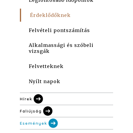
Legfontosabb időpontok
Érdeklődőknek
Felvételi pontszámítás
Alkalmassági és szóbeli
vizsgák
Felvetteknek
Nyílt napok
Hírek
Faliújság
Események