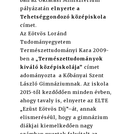
ban az Oktatási Minisztérium
pályázatán
elnyerte a
Tehetséggondozó középiskola
címet.
Az Eötvös Loránd
Tudományegyetem
Természettudományi Kara 2009-
ben a „
Természettudományok
kiváló középiskolája”
címet
adományozta a Kőbányai Szent
László Gimnáziumnak. Az iskola
2015-től kezdődően minden évben,
ahogy tavaly is, elnyerte az ELTE
„Ezüst Eötvös Díj”–át, annak
elismeréséül, hogy a gimnázium
diákjai kiemelkedően nagy