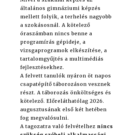
általános gimnáziumi képzés
mellett folyik, a terhelés nagyobb
a szokásosnál. A kötelező
óraszámban nincs benne a
programírás gépideje, a
vizsgaprogramok elkészítése, a
tartalomgyűjtés a multimédiás
fejlesztésekhez.
A felvett tanulók nyáron öt napos
csapatépítő táborozáson vesznek
részt. A táborozás önköltséges és
kötelező. Előreláthatólag 2026.
augusztusának első két hetében
fog megvalósulni.
A tagozatra való felvételhez
nincs
szükség szóbeli alkalmassági