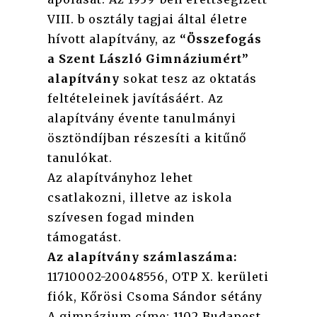
VIII. b osztály tagjai által életre
hívott alapítvány, az
“Összefogás
a Szent László Gimnáziumért”
alapítvány
sokat tesz az oktatás
feltételeinek javításáért. Az
alapítvány évente tanulmányi
ösztöndíjban részesíti a kitűnő
tanulókat.
Az alapítványhoz lehet
csatlakozni, illetve az iskola
szívesen fogad minden
támogatást.
Az alapítvány számlaszáma:
11710002-20048556, OTP X. kerületi
fiók, Kőrösi Csoma Sándor sétány
A gimnázium címe: 1102 Budapest,