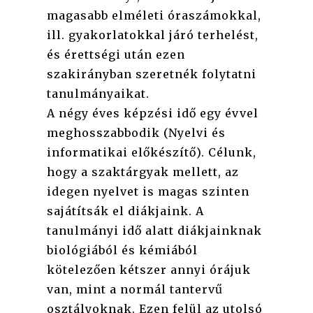
magasabb elméleti óraszámokkal,
ill. gyakorlatokkal járó terhelést,
és érettségi után ezen
szakirányban szeretnék folytatni
tanulmányaikat.
A négy éves képzési idő egy évvel
meghosszabbodik (Nyelvi és
informatikai előkészítő). Célunk,
hogy a szaktárgyak mellett, az
idegen nyelvet is magas szinten
sajátítsák el diákjaink. A
tanulmányi idő alatt diákjainknak
biológiából és kémiából
kötelezően kétszer annyi órájuk
van, mint a normál tantervű
osztályoknak. Ezen felül az utolsó