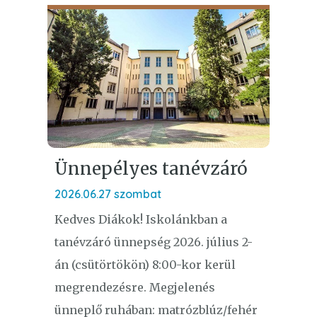
Ünnepélyes tanévzáró
2026.06.27 szombat
Kedves Diákok! Iskolánkban a
tanévzáró ünnepség 2026. július 2-
án (csütörtökön) 8:00-kor kerül
megrendezésre. Megjelenés
ünneplő ruhában: matrózblúz/fehér