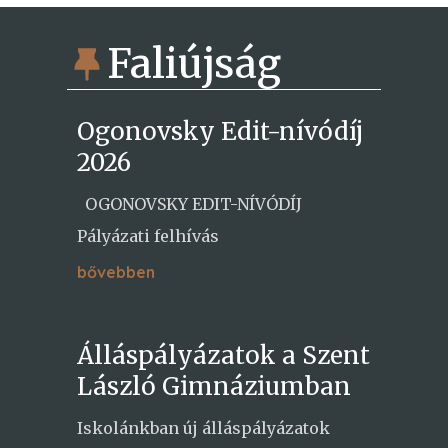
Faliújság
Ogonovsky Edit-nívódíj
2026
OGONOVSKY EDIT-NÍVÓDÍJ
Pályázati felhívás
bővebben
Álláspályázatok a Szent
László Gimnáziumban
Iskolánkban új álláspályázatok