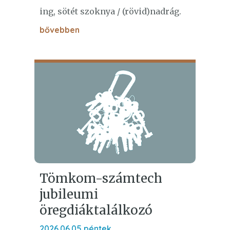
ing, sötét szoknya / (rövid)nadrág.
bővebben
Tömkom-számtech
jubileumi
öregdiáktalálkozó
2026.06.05 péntek