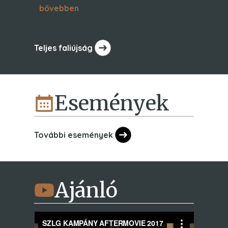
bővebben
Teljes faliújság
Események
További események
Ajánló