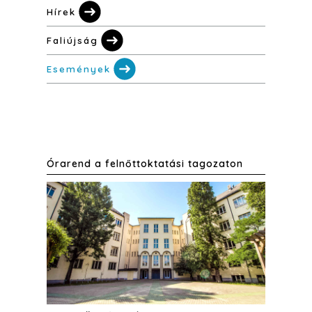
Hírek
Faliújság
Események
Órarend a felnőttoktatási tagozaton