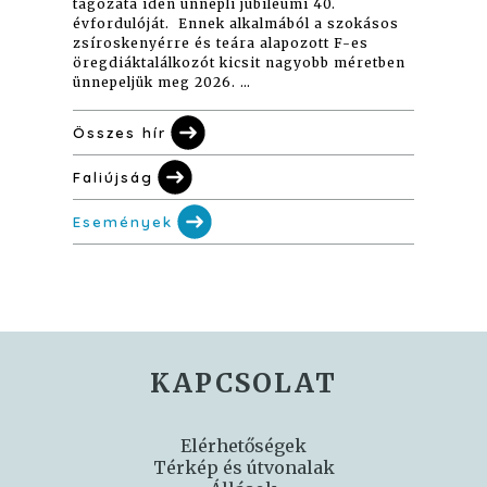
tagozata idén ünnepli jubileumi 40.
évfordulóját. Ennek alkalmából a szokásos
zsíroskenyérre és teára alapozott F-es
öregdiáktalálkozót kicsit nagyobb méretben
ünnepeljük meg 2026. …
Összes hír
Faliújság
Események
KAPCSOLAT
Elérhetőségek
Térkép és útvonalak