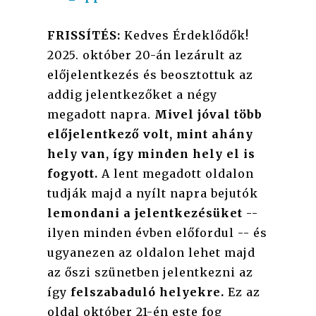
FRISSÍTÉS:
Kedves Érdeklődők!
2025. október 20-án lezárult az
előjelentkezés és beosztottuk az
addig jelentkezőket a négy
megadott napra.
Mivel jóval több
előjelentkező volt, mint ahány
hely van, így minden hely el is
fogyott.
A lent megadott oldalon
tudják majd a nyílt napra bejutók
lemondani a jelentkezésüket
--
ilyen minden évben előfordul -- és
ugyanezen az oldalon lehet majd
az őszi szünetben jelentkezni az
így
felszabaduló helyekre.
Ez az
oldal október 21-én este fog