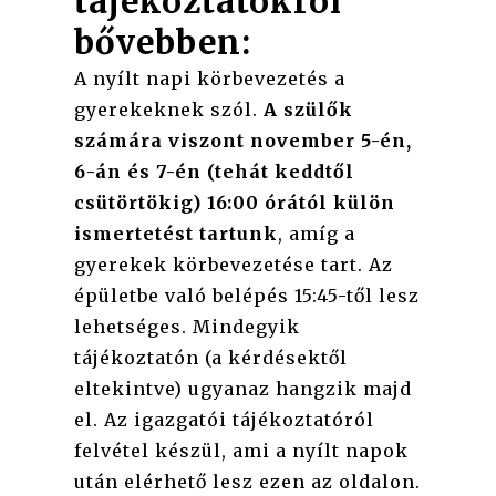
tájékoztatókról
bővebben:
A nyílt napi körbevezetés a
gyerekeknek szól.
A szülők
számára viszont november 5-én,
6-án és 7-én (tehát keddtől
csütörtökig) 16:00 órától külön
ismertetést tartunk
, amíg a
gyerekek körbevezetése tart. Az
épületbe való belépés 15:45-től lesz
lehetséges. Mindegyik
tájékoztatón (a kérdésektől
eltekintve) ugyanaz hangzik majd
el. Az igazgatói tájékoztatóról
felvétel készül, ami a nyílt napok
után elérhető lesz ezen az oldalon.