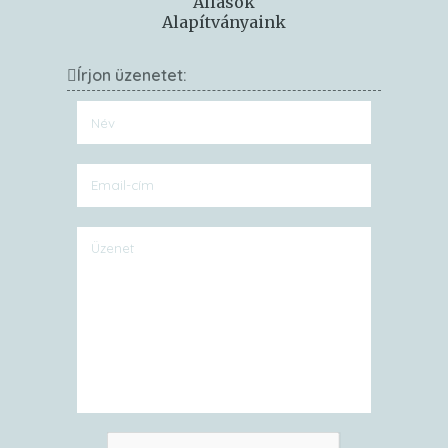
Állások
Alapítványaink
Írjon üzenetet: