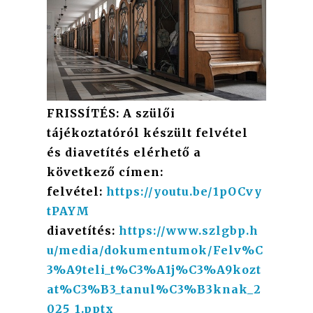
FRISSÍTÉS: A szülői
tájékoztatóról készült felvétel
és diavetítés elérhető a
következő címen:
felvétel:
https://youtu.be/1pOCvy
tPAYM
diavetítés:
https://www.szlgbp.h
u/media/dokumentumok/Felv%C
3%A9teli_t%C3%A1j%C3%A9kozt
at%C3%B3_tanul%C3%B3knak_2
025_1.pptx