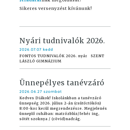
feladatai
nak megoldását!
Sikeres versenyzést kívánunk!
Nyári tudnivalók 2026.
2026.07.07 kedd
FONTOS TUDNIVALÓK 2026. nyár SZENT
LÁSZLÓ GIMNÁZIUM
Ünnepélyes tanévzáró
2026.06.27 szombat
Kedves Diákok! Iskolánkban a tanévzáró
ünnepség 2026. július 2-án (csütörtökön)
8:00-kor kerül megrendezésre. Megjelenés
ünneplő ruhában: matrózblúz/fehér ing,
sötét szoknya / (rövid)nadrág.