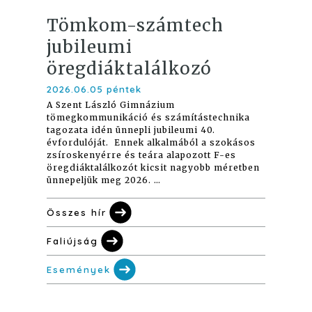
Tömkom-számtech
jubileumi
öregdiáktalálkozó
2026.06.05 péntek
A Szent László Gimnázium
tömegkommunikáció és számítástechnika
tagozata idén ünnepli jubileumi 40.
évfordulóját. Ennek alkalmából a szokásos
zsíroskenyérre és teára alapozott F-es
öregdiáktalálkozót kicsit nagyobb méretben
ünnepeljük meg 2026. …
Összes hír
Faliújság
Események