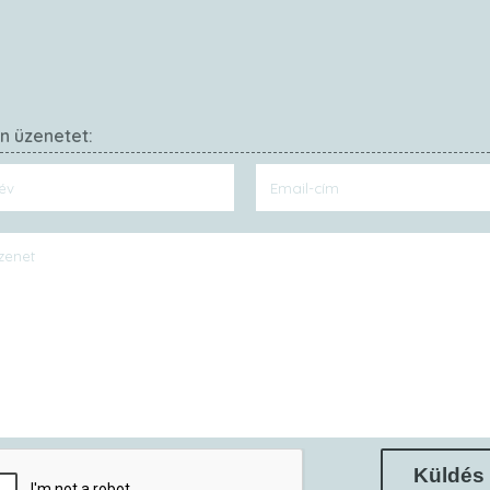
on üzenetet:
Küldés