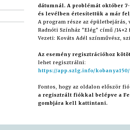
dátumnál. A problémát október 7-
és levélben értesítettük a már fe
A program része az épületbejárás, 
Radnóti Színház "Elég" című /14+2 
Vezeti: Kováts Adél színművész, sz
Az esemény regisztrációhoz kötöt
lehet regisztrálni:
https://app.szlg.info/kobanya150/
Fontos, hogy az oldalon először fió
a regisztrált fiókkal belépve a F
gombjára kell kattintani.