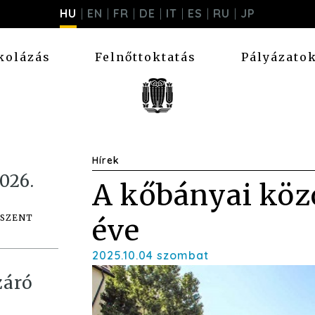
HU
EN
FR
DE
IT
ES
RU
JP
kolázás
Felnőttoktatás
Pályázato
Hírek
026.
A kőbányai köz
 SZENT
éve
2025.10.04 szombat
záró