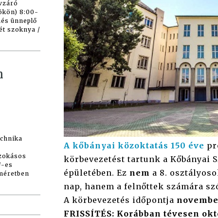
vzáró
tökön) 8:00-
nés ünneplő
ét szoknya /
h
chnika
A kőbányai közoktatás 150 éve
pr
szokásos
körbevezetést tartunk a Kőbányai 
F-es
épületében. Ez
nem
a 8. osztályoso
 méretben
nap, hanem a felnőttek számára sz
A körbevezetés időpontja
november 
FRISSÍTÉS: Korábban tévesen októ