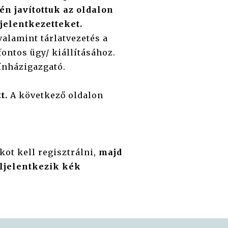
én javítottuk az oldalon
ljelentkezetteket.
valamint tárlatvezetés a
fontos ügy/ kiállításához.
ínházigazgató.
t.
A következő oldalon
kot kell regisztrálni,
majd
eljelentkezik kék