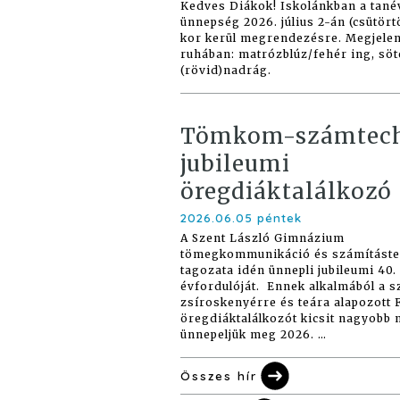
Kedves Diákok! Iskolánkban a tané
ünnepség 2026. július 2-án (csütör
kor kerül megrendezésre. Megjele
ruhában: matrózblúz/fehér ing, söt
(rövid)nadrág.
Tömkom-számtec
jubileumi
öregdiáktalálkozó
2026.06.05 péntek
A Szent László Gimnázium
tömegkommunikáció és számításte
tagozata idén ünnepli jubileumi 40.
évfordulóját. Ennek alkalmából a 
zsíroskenyérre és teára alapozott 
öregdiáktalálkozót kicsit nagyobb
ünnepeljük meg 2026. …
Összes hír