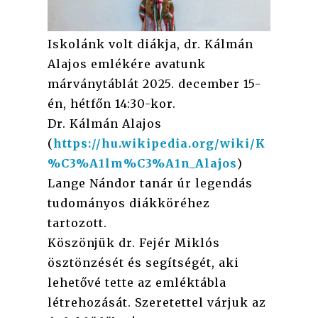
Iskolánk volt diákja, dr. Kálmán
Alajos emlékére avatunk
márványtáblát 2025. december 15-
én, hétfőn 14:30-kor.
Dr. Kálmán Alajos
(
https://hu.wikipedia.org/wiki/K
%C3%A1lm%C3%A1n_Alajos
)
Lange Nándor tanár úr legendás
tudományos diákköréhez
tartozott.
Köszönjük dr. Fejér Miklós
ösztönzését és segítségét, aki
lehetővé tette az emléktábla
létrehozását. Szeretettel várjuk az