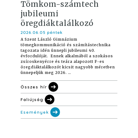
Tömkom-számtech
jubileumi
öregdiáktalálkozó
2026.06.05 péntek
A Szent László Gimnázium
tömegkommunikáció és számítástechnika
tagozata idén ünnepli jubileumi 40.
évfordulóját. Ennek alkalmából a szokásos
zsíroskenyérre és teára alapozott F-es
öregdiáktalálkozót kicsit nagyobb méretben
ünnepeljük meg 2026. …
Összes hír
Faliújság
Események