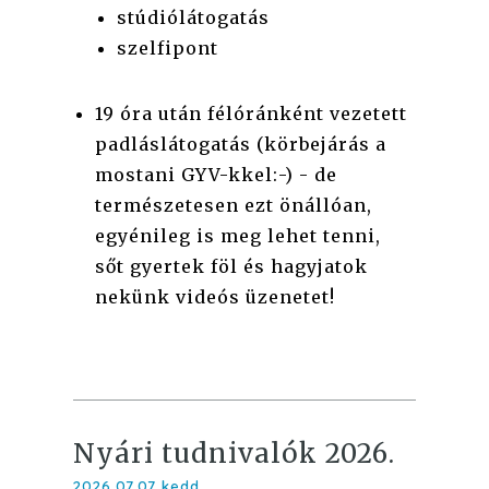
stúdiólátogatás
szelfipont
19 óra után félóránként vezetett
padláslátogatás (körbejárás a
mostani GYV-kkel:-) - de
természetesen ezt önállóan,
egyénileg is meg lehet tenni,
sőt gyertek föl és hagyjatok
nekünk videós üzenetet!
Nyári tudnivalók 2026.
2026.07.07 kedd