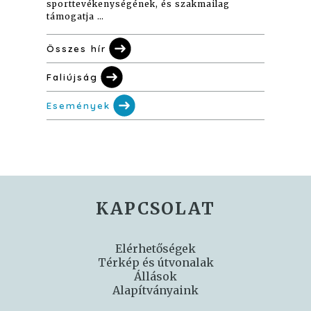
sporttevékenységének, és szakmailag
támogatja …
Összes hír
Faliújság
Események
KAPCSOLAT
Elérhetőségek
Térkép és útvonalak
Állások
Alapítványaink