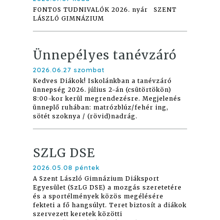
FONTOS TUDNIVALÓK 2026. nyár SZENT
LÁSZLÓ GIMNÁZIUM
Ünnepélyes tanévzáró
2026.06.27 szombat
Kedves Diákok! Iskolánkban a tanévzáró
ünnepség 2026. július 2-án (csütörtökön)
8:00-kor kerül megrendezésre. Megjelenés
ünneplő ruhában: matrózblúz/fehér ing,
sötét szoknya / (rövid)nadrág.
SZLG DSE
2026.05.08 péntek
A Szent László Gimnázium Diáksport
Egyesület (SzLG DSE) a mozgás szeretetére
és a sportélmények közös megélésére
fekteti a fő hangsúlyt. Teret biztosít a diákok
szervezett keretek közötti