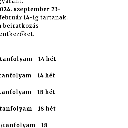
ban egyaránt.
024. szeptember 23-
február 14
-ig tartanak.
a beiratkozás
lentkezőket.
nként:
Ft/tanfolyam 14 hét
t/tanfolyam 14 hét
/tanfolyam
18 hét
t/tanfolyam 18 hét
t
/
tanfolyam 18