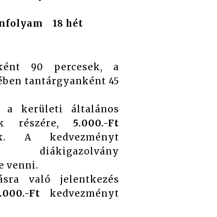
anfolyam 18 hét
ként 90 percesek, a
tében tantárgyanként 45
 a kerületi általános
ok részére,
5.000.-Ft
unk. A kedvezményt
e diákigazolvány
e venni.
sra való jelentkezés
5.000.-Ft
kedvezményt