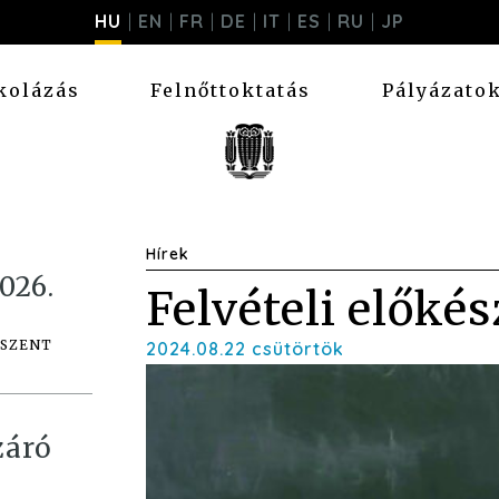
HU
EN
FR
DE
IT
ES
RU
JP
kolázás
Felnőttoktatás
Pályázato
Hírek
026.
Felvételi előké
 SZENT
2024.08.22 csütörtök
záró