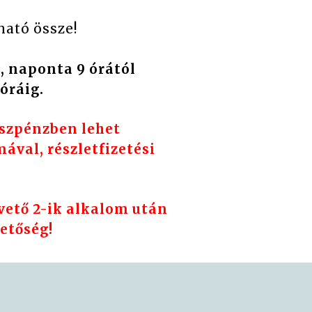
ató össze!
, naponta 9 órától
óráig.
észpénzben lehet
mával, részletfizetési
ető 2-ik alkalom után
etőség!