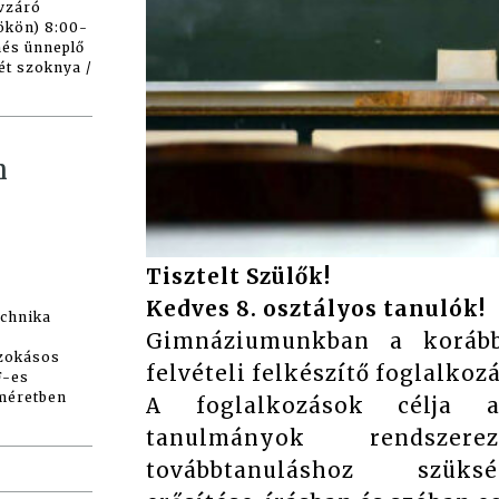
vzáró
tökön) 8:00-
nés ünneplő
ét szoknya /
h
Tisztelt Szülők!
Kedves 8. osztályos tanulók!
chnika
Gimnáziumunkban a korább
szokásos
felvételi felkészítő foglalkoz
F-es
 méretben
A foglalkozások célja a
tanulmányok rendszer
továbbtanuláshoz szüks