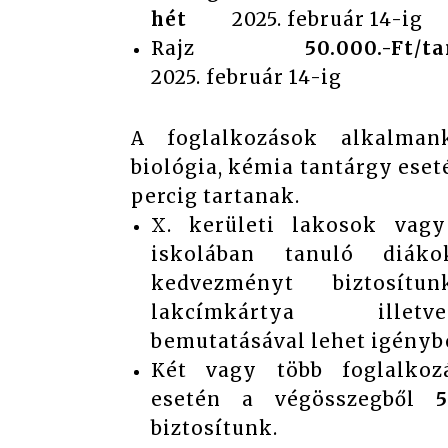
hét
2025. február 14-ig
Rajz
50.000.-Ft
/
t
2025. február 14-ig
A foglalkozások alkalman
biológia, kémia tantárgy ese
percig tartanak.
X. kerületi lakosok vagy
iskolában tanuló diák
kedvezményt biztosít
lakcímkártya illetv
bemutatásával lehet igényb
Két vagy több foglalkozá
esetén a végösszegből
biztosítunk.