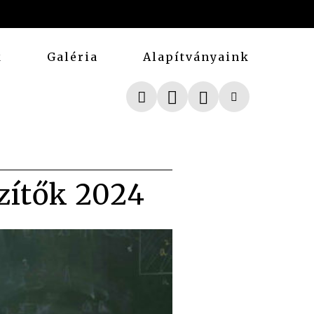
k
Galéria
Alapítványaink
szítők 2024