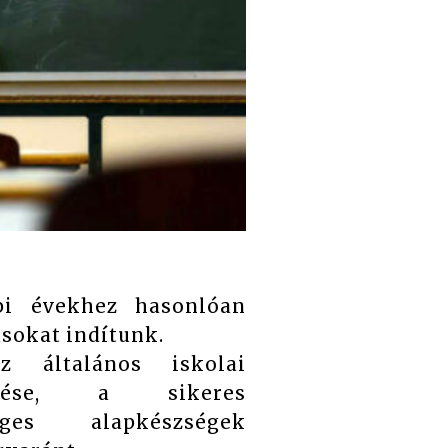
i évekhez hasonlóan
ásokat indítunk.
z általános iskolai
ezése, a sikeres
éges alapkészségek