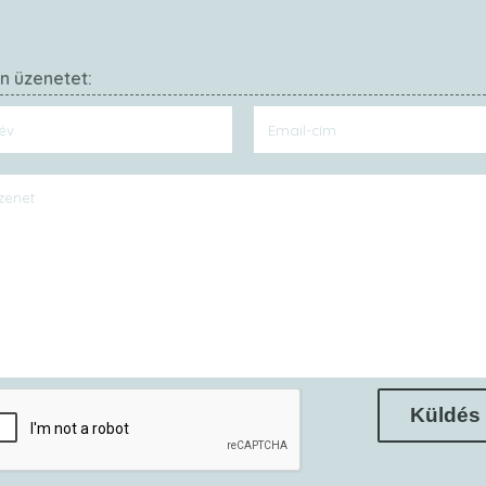
on üzenetet:
Küldés