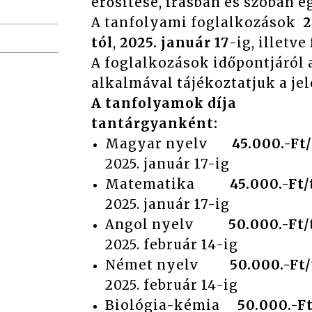
erősítése, írásban és szó
A tanfolyami foglalkozások
2
tól
,
2025. január 17
-ig, illetve
A foglalkozások időpontjáról 
alkalmával tájékoztatjuk a je
A tanfolyamok díja
tantárgya
Magyar nyelv
45.000.-
2025. január 17-ig
Matematika
45.000.-F
2025. január 17-ig
Angol nyelv
50.000.-Ft
2025. február 14-ig
Német nyelv
50.000.-F
2025. február 14-ig
Biológia-kémia
50.000.-F