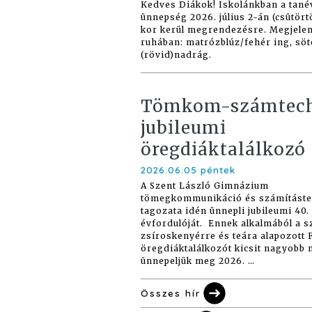
Kedves Diákok! Iskolánkban a tané
ünnepség 2026. július 2-án (csütör
kor kerül megrendezésre. Megjele
ruhában: matrózblúz/fehér ing, söt
(rövid)nadrág.
Tömkom-számtec
jubileumi
öregdiáktalálkozó
2026.06.05 péntek
A Szent László Gimnázium
tömegkommunikáció és számításte
tagozata idén ünnepli jubileumi 40.
évfordulóját. Ennek alkalmából a 
zsíroskenyérre és teára alapozott 
öregdiáktalálkozót kicsit nagyobb
ünnepeljük meg 2026. …
Összes hír