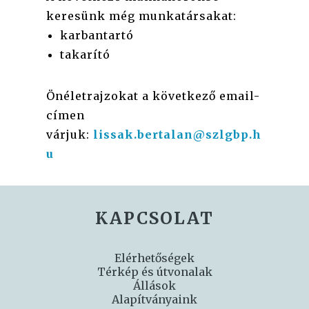
keresünk még munkatársakat:
karbantartó
takarító
Önéletrajzokat a következő email-
címen
várjuk:
lissak.bertalan@szlgbp.h
u
KAPCSOLAT
Elérhetőségek
Térkép és útvonalak
Állások
Alapítványaink