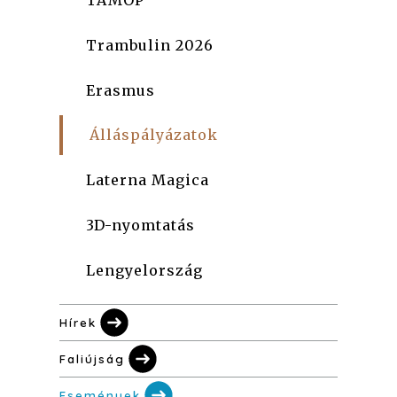
TÁMOP
Trambulin 2026
Erasmus
Álláspályázatok
Laterna Magica
3D-nyomtatás
Lengyelország
Hírek
Faliújság
Események