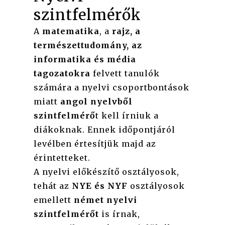
szintfelmérők
A
matematika
, a
rajz, a
természettudomány, az
informatika és média
tagozatokra
felvett tanulók
számára a nyelvi csoportbontások
miatt
angol nyelvből
szintfelmérő
t kell írniuk a
diákoknak. Ennek időpontjáról
levélben értesítjük majd az
érintetteket.
A nyelvi előkészítő osztályosok,
tehát az
NYE és NYF
osztályosok
emellett
német nyelvi
szintfelmérőt
is írnak,