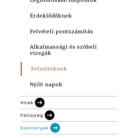
Legfontosabb időpontok
Érdeklődőknek
Felvételi pontszámítás
Alkalmassági és szóbeli
vizsgák
Felvetteknek
Nyílt napok
Hírek
Faliújság
Események