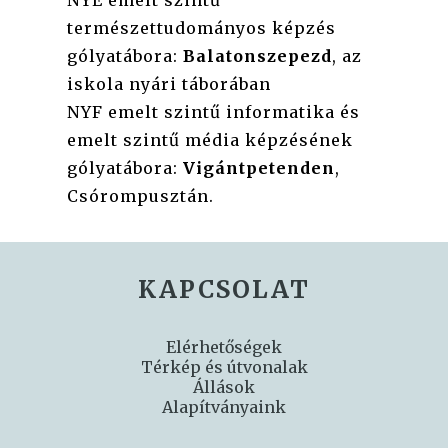
NYE emelt szintű
természettudományos képzés
gólyatábora:
Balatonszepezd
, az
iskola nyári táborában
NYF emelt szintű informatika és
emelt szintű média képzésének
gólyatábora:
Vigántpetenden
,
Csórompusztán.
KAPCSOLAT
Elérhetőségek
Térkép és útvonalak
Állások
Alapítványaink